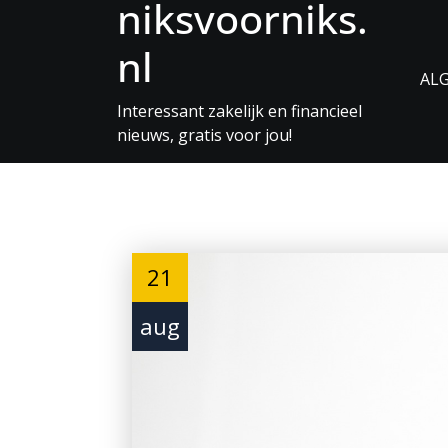
niksvoorniks.
Skip
to
nl
Content
AL
Interessant zakelijk en financieel
nieuws, gratis voor jou!
21
aug