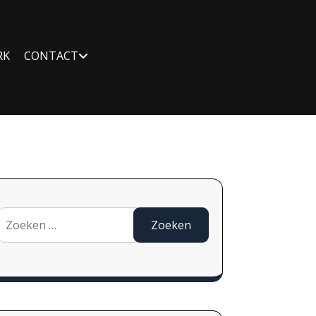
RK
CONTACT
Zoeken
naar: