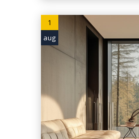
1
aug