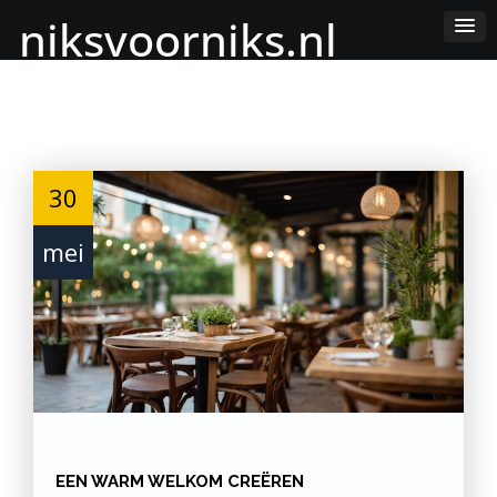
Skip
niksvoorniks.nl
to
Content
30
mei
EEN WARM WELKOM CREËREN