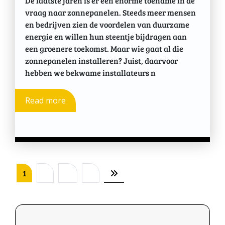
De laatste jaren is er een enorme toename in de
vraag naar zonnepanelen. Steeds meer mensen
en bedrijven zien de voordelen van duurzame
energie en willen hun steentje bijdragen aan
een groenere toekomst. Maar wie gaat al die
zonnepanelen installeren? Juist, daarvoor
hebben we bekwame installateurs n
Read more
Berichten
1
2
…
8
paginering