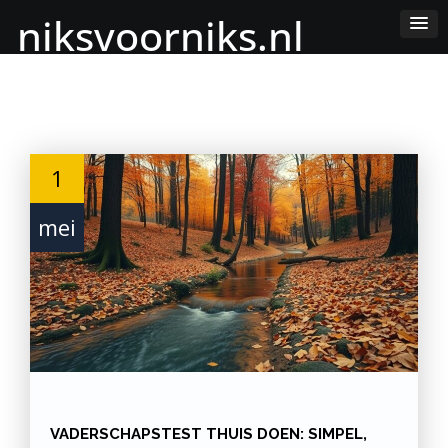
Skip
niksvoorniks.nl
to
Content
1
mei
VADERSCHAPSTEST THUIS DOEN: SIMPEL,