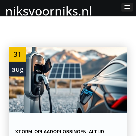
Skip
niksvoorniks.nl
to
Content
31
aug
XTORM-OPLAADOPLOSSINGEN: ALTIJD