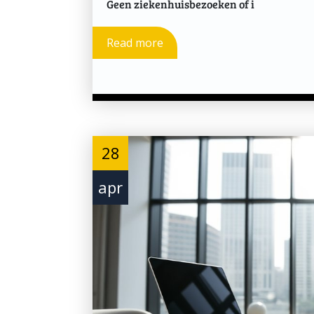
Geen ziekenhuisbezoeken of i
Read more
28
apr