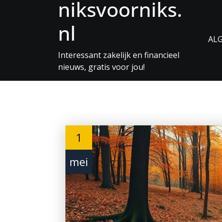
niksvoorniks.
Skip
to
nl
Content
AL
Interessant zakelijk en financieel
nieuws, gratis voor jou!
1
mei