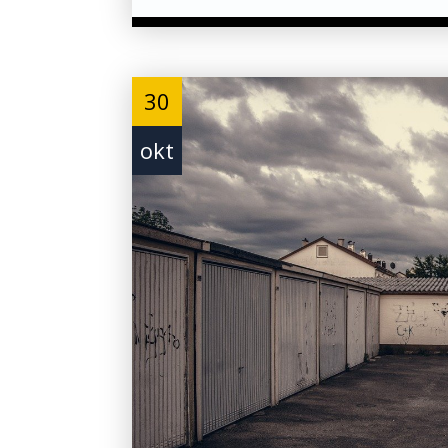
30
okt