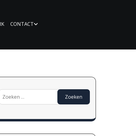
RK
CONTACT
Zoeken
naar: