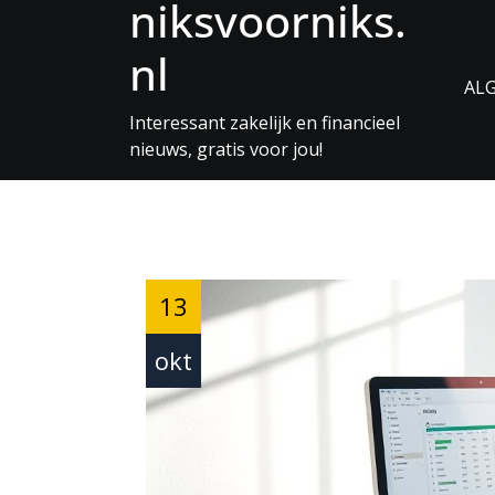
niksvoorniks.
Skip
to
nl
Content
AL
Interessant zakelijk en financieel
nieuws, gratis voor jou!
13
okt