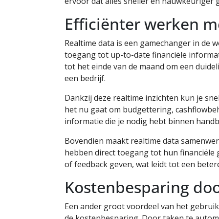
ervoor dat alles sneller en nauwkeurige
Efficiënter werken m
Realtime data is een gamechanger in de we
toegang tot up-to-date financiële informat
tot het einde van de maand om een duideli
een bedrijf.
Dankzij deze realtime inzichten kun je sn
het nu gaat om budgettering, cashflowbehe
informatie die je nodig hebt binnen handb
Bovendien maakt realtime data samenwerk
hebben direct toegang tot hun financiël
of feedback geven, wat leidt tot een bet
Kostenbesparing doo
Een ander groot voordeel van het gebrui
de kostenbesparing. Door taken te automa