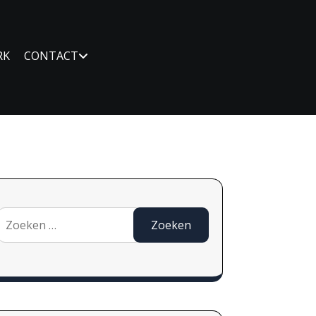
RK
CONTACT
Zoeken
naar: