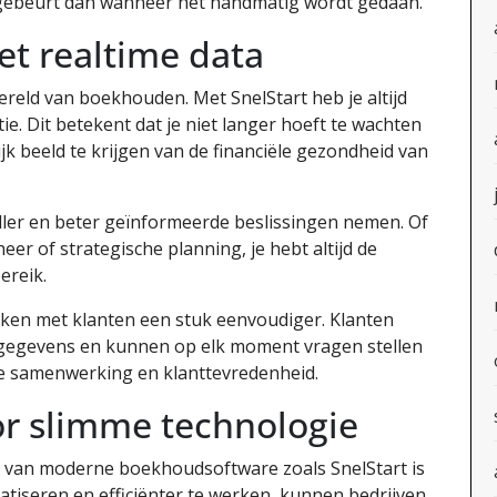
r gebeurt dan wanneer het handmatig wordt gedaan.
et realtime data
reld van boekhouden. Met SnelStart heb je altijd
ie. Dit betekent dat je niet langer hoeft te wachten
jk beeld te krijgen van de financiële gezondheid van
eller en beter geïnformeerde beslissingen nemen. Of
er of strategische planning, je hebt altijd de
ereik.
en met klanten een stuk eenvoudiger. Klanten
e gegevens en kunnen op elk moment vragen stellen
ere samenwerking en klanttevredenheid.
r slimme technologie
k van moderne boekhoudsoftware zoals SnelStart is
tiseren en efficiënter te werken, kunnen bedrijven