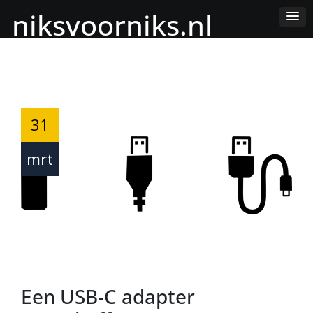
Skip
niksvoorniks.nl
to
Content
31
mrt
Een USB-C adapter