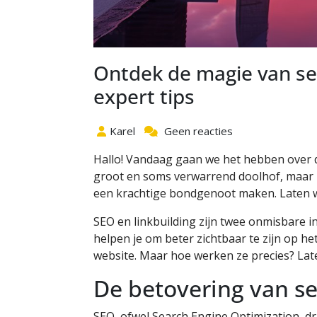
Ontdek de magie van se
expert tips
Karel
Geen reacties
Hallo! Vandaag gaan we het hebben over
groot en soms verwarrend doolhof, maar m
een krachtige bondgenoot maken. Laten 
SEO en linkbuilding zijn twee onmisbare i
helpen je om beter zichtbaar te zijn op h
website. Maar hoe werken ze precies? La
De betovering van se
SEO, ofwel Search Engine Optimization, dr