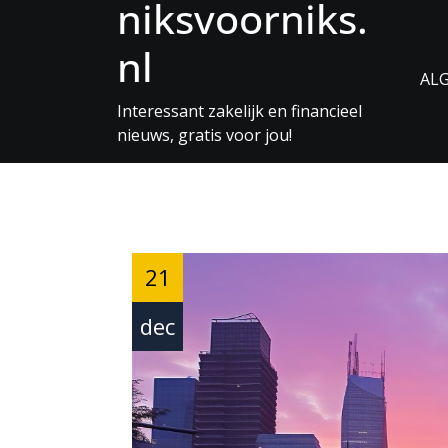
niksvoorniks.
Skip
to
nl
Content
AL
Interessant zakelijk en financieel
nieuws, gratis voor jou!
21
dec