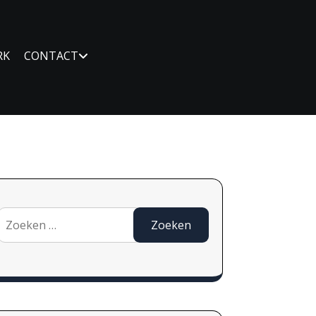
RK
CONTACT
Zoeken
naar: